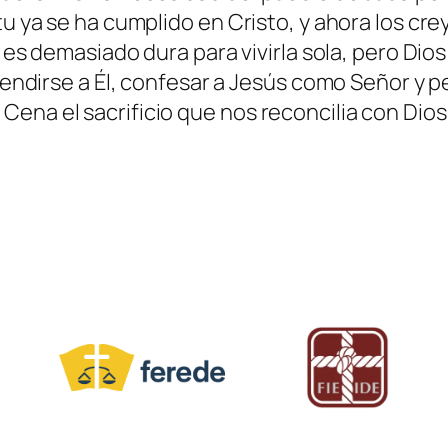
tu ya se ha cumplido en Cristo, y ahora los cre
da es demasiado dura para vivirla sola, pero Di
 rendirse a Él, confesar a Jesús como Señor y p
ena el sacrificio que nos reconcilia con Dios