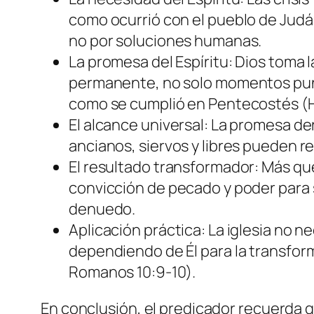
como ocurrió con el pueblo de Judá e
no por soluciones humanas.
La promesa del Espíritu: Dios toma l
permanente, no solo momentos puntu
como se cumplió en Pentecostés (
El alcance universal: La promesa de
ancianos, siervos y libres pueden rec
El resultado transformador: Más que 
convicción de pecado y poder para s
denuedo.
Aplicación práctica: La iglesia no ne
dependiendo de Él para la transforma
Romanos 10:9-10).
En conclusión, el predicador recuerda q