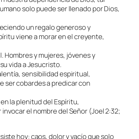
 humano solo puede ser llenado por Dios,
ofreciendo un regalo generoso y
itu viene a morar en el creyente,
al. Hombres y mujeres, jóvenes y
 su vida a Jesucristo.
entía, sensibilidad espiritual,
de ser cobardes a predicar con
en la plenitud del Espíritu,
 invocar el nombre del Señor (Joel 2:32;
iste hoy: caos, dolor y vacío que solo